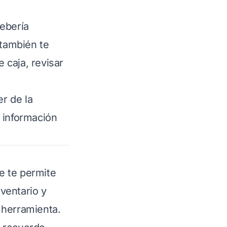
ebería
 también te
e caja, revisar
r de la
 información
e te permite
nventario y
 herramienta.