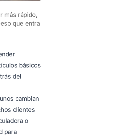
r más rápido,
 peso que entra
vender
tículos básicos
trás del
lgunos cambian
chos clientes
lculadora o
d para