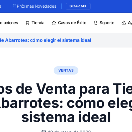
|
|
a
Próximas Novedades
SICAR.MX
oluciones
Tienda
Casos de Éxito
Soporte
A
e Abarrotes: cómo elegir el sistema ideal
VENTAS
os de Venta para Ti
barrotes: cómo eleg
sistema ideal