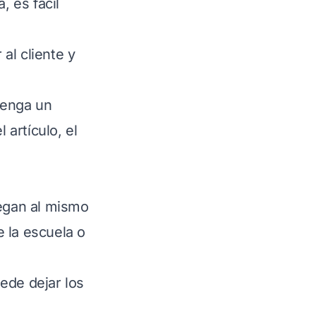
, es fácil
al cliente y
tenga un
 artículo, el
egan al mismo
e la escuela o
uede dejar los