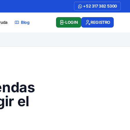
+52 317 382 5300
yuda
Blog
LOGIN
REGISTRO
endas
ir el