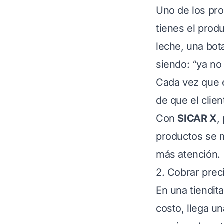
Uno de los pr
tienes el prod
leche, una bot
siendo: “ya no
Cada vez que e
de que el clie
Con
SICAR X
,
productos se 
más atención.
2. Cobrar prec
En una tiendit
costo, llega u