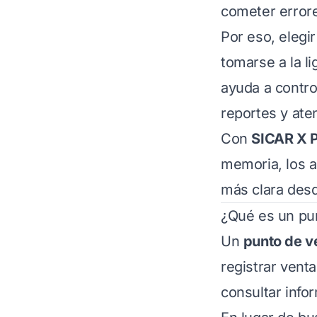
cometer error
Por eso, elegi
tomarse a la l
ayuda a control
reportes y ate
Con
SICAR X P
memoria, los a
más clara desd
¿Qué es un pun
Un
punto de v
registrar venta
consultar info