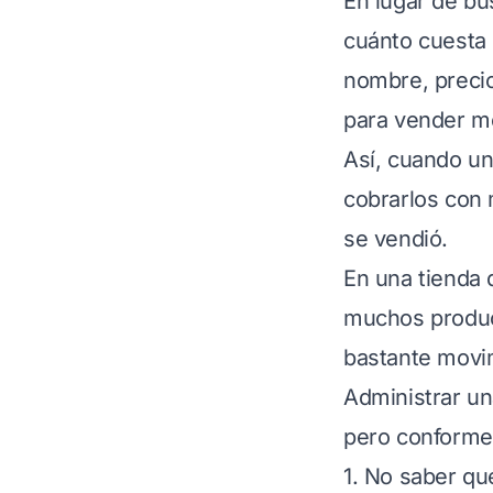
En lugar de bu
cuánto cuesta 
nombre, precio,
para vender me
Así, cuando un
cobrarlos con 
se vendió.
En una tienda
muchos product
bastante movi
Administrar un
pero conforme 
1. No saber q