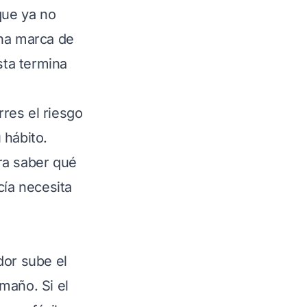
que ya no
una marca de
sta termina
res el riesgo
 hábito.
a saber qué
ía necesita
dor sube el
maño. Si el