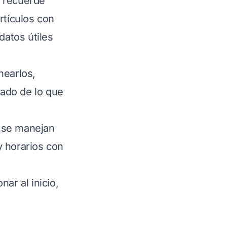
o recuerde
rtículos con
datos útiles
nearlos,
ado de lo que
e se manejan
y horarios con
ar al inicio,