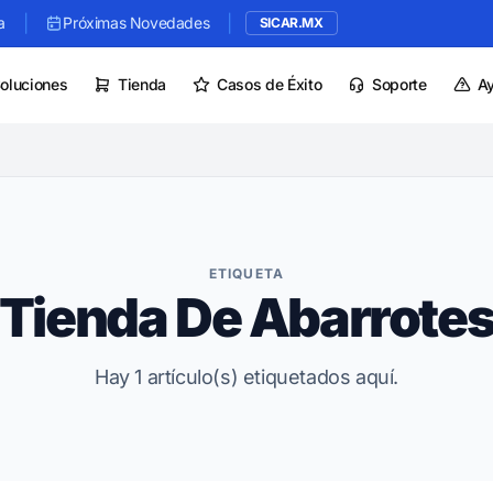
|
|
a
Próximas Novedades
SICAR.MX
oluciones
Tienda
Casos de Éxito
Soporte
A
ETIQUETA
Tienda De Abarrote
Hay 1 artículo(s) etiquetados aquí.