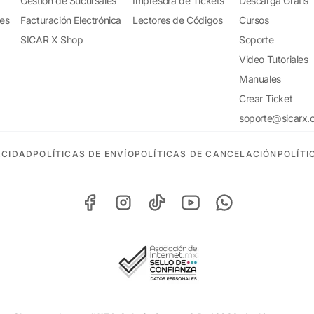
Gestión de Sucursales
Impresora de Tickets
Descarga Gratis
tes
Facturación Electrónica
Lectores de Códigos
Cursos
SICAR X Shop
Soporte
Video Tutoriales
Manuales
Crear Ticket
soporte@sicarx.
ACIDAD
POLÍTICAS DE ENVÍO
POLÍTICAS DE CANCELACIÓN
POLÍTI