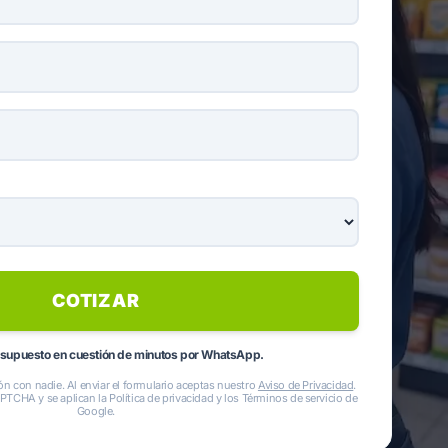
COTIZAR
esupuesto en cuestión de minutos por WhatsApp.
n con nadie. Al enviar el formulario aceptas nuestro
Aviso de Privacidad
.
APTCHA y se aplican la
Política de privacidad
y los
Términos de servicio
de
Google.