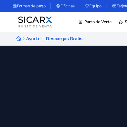
|
|
|
Formas de pago
Oficinas
Equipo
Tarjet
Punto de Venta
S
Ayuda
Descargas Gratis