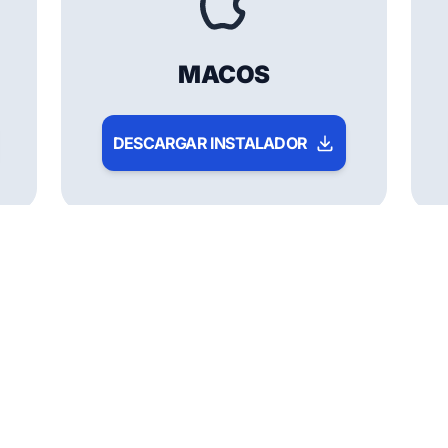
MACOS
DESCARGAR INSTALADOR
SICAR X EN TU
CELULAR
r lugar, consulta reportes en tiempo real y gestiona tu negoci