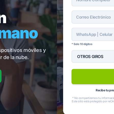
n
 mano
* Solo 10 dígitos
positivos móviles y
 de la nube.
Recibe tu pr
* No compartiremos tu informació
Este sitio está protegido por reC