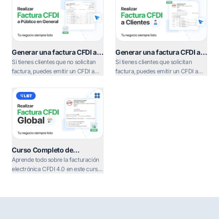
Generar una factura CFDI a
Generar una factura CFDI a
Público en General en SICAR
Clientes en SICAR X
Si tienes clientes que no solicitan
Si tienes clientes que solicitan
X
factura, puedes emitir un CFDI a
factura, puedes emitir un CFDI a
Público en General. En este video te
Clientes. En este video te
mostramos cómo hacerlo paso a
mostramos cómo hacerlo paso a
LIST
paso.
paso.
Curso Completo de
Facturación Electrónica CFDI
Aprende todo sobre la facturación
4.0
electrónica CFDI 4.0 en este curso
completo. Desde la emisión de
facturas hasta la gestión de notas
de crédito y complementos de
pago.