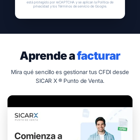
está protegido por reCAPTCHA y se aplican la
Política de
privacidad
y los
Términos de servicio
de Google.
Aprende a
facturar
Mira qué sencillo es gestionar tus CFDI desde
SICAR X ® Punto de Venta.