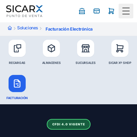
Togg
Soluciones
Facturación Electrónica
RECARGAS
ALMACENES
SUCURSALES
SICAR X® SHOP
FACTURACIÓN
CFDI 4.0 VIGENTE