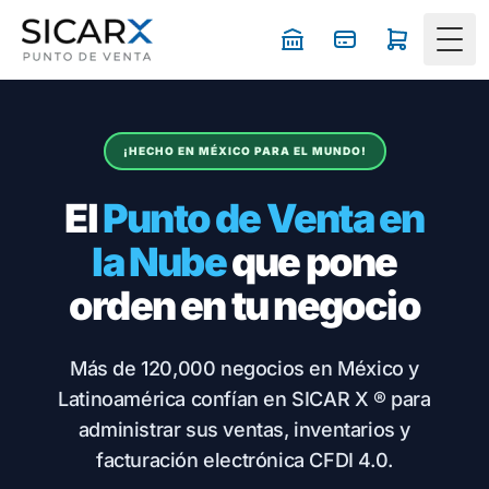
Togg
¡HECHO EN MÉXICO PARA EL MUNDO!
El
Punto de Venta en
la Nube
que pone
orden en tu negocio
Más de 120,000 negocios en México y
Latinoamérica confían en SICAR X ® para
administrar sus ventas, inventarios y
facturación electrónica CFDI 4.0.