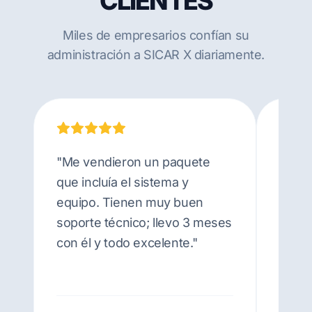
CLIENTES
Miles de empresarios confían su
administración a SICAR X diariamente.
"Me vendieron un paquete
"Me l
que incluía el sistema y
neces
equipo. Tienen muy buen
permi
soporte técnico; llevo 3 meses
SICAR
con él y todo excelente."
roles
buen 