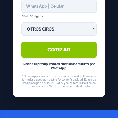
* Solo 10 dígitos
COTIZAR
Recibe tu presupuesto en cuestión de minutos por
WhatsApp.
* No compartiremos tu información con nadie. Al enviar el
formulario aceptas nuestro
Aviso de Privacidad
. Este sitio
está protegido por reCAPTCHA y se aplican la
Política de
privacidad
y los
Términos de servicio
de Google.