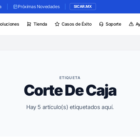
|
|
a
Próximas Novedades
SICAR.MX
oluciones
Tienda
Casos de Éxito
Soporte
A
ETIQUETA
Corte De Caja
Hay 5 artículo(s) etiquetados aquí.