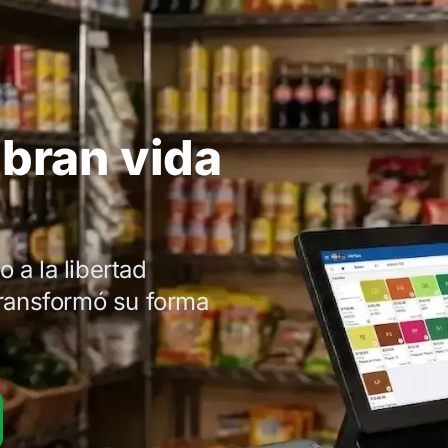
bran vida
 a la libertad
ransformó su forma