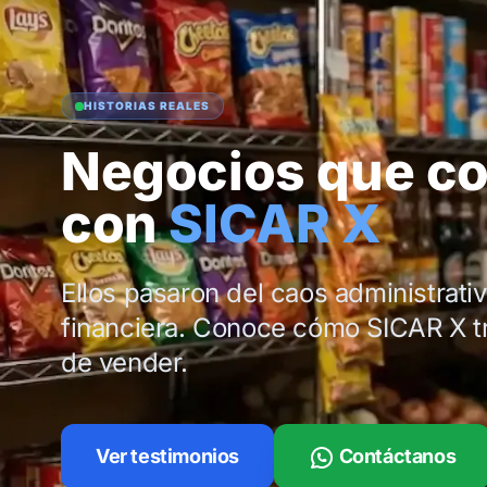
HISTORIAS REALES
Negocios que co
con
SICAR X
Ellos pasaron del caos administrativo
financiera. Conoce cómo SICAR X t
de vender.
Ver testimonios
Contáctanos