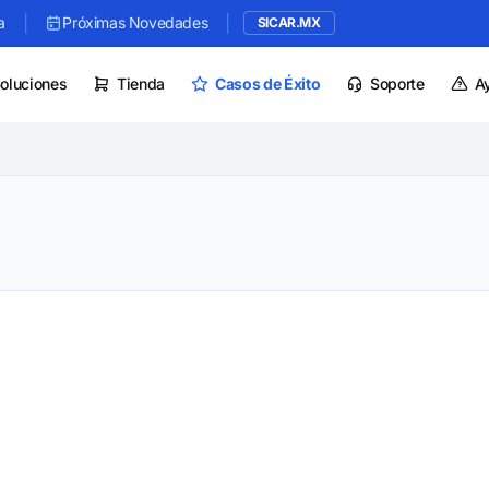
|
|
a
Próximas Novedades
SICAR.MX
oluciones
Tienda
Casos de Éxito
Soporte
A