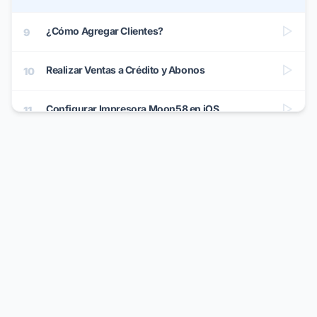
¿Cómo Agregar Clientes?
9
Realizar Ventas a Crédito y Abonos
10
Configurar Impresora Moon58 en iOS
11
Configurar Impresora Moon58 en Android
12
Comienza a Facturar: Guía Rápida
13
Factura CFDI a Consumo
14
Impresión en Cocina y Barra (Perfiles de
15
Impresión)
Juntar o Agrupar Mesas y Espacios
16