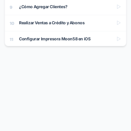
¿Cómo Agregar Clientes?
9
Realizar Ventas a Crédito y Abonos
10
Configurar Impresora Moon58 en iOS
11
Configurar Impresora Moon58 en Android
12
REPRODUCIENDO
Comienza a Facturar: Guía Rápida
13
Factura CFDI a Consumo
14
Impresión en Cocina y Barra (Perfiles de
15
Impresión)
Juntar o Agrupar Mesas y Espacios
16