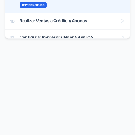
REPRODUCIENDO
Realizar Ventas a Crédito y Abonos
10
Configurar Impresora Moon58 en iOS
11
Configurar Impresora Moon58 en Android
12
Comienza a Facturar: Guía Rápida
13
Factura CFDI a Consumo
14
Impresión en Cocina y Barra (Perfiles de
15
Impresión)
Juntar o Agrupar Mesas y Espacios
16