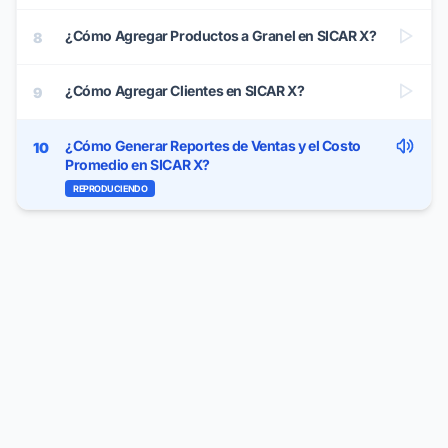
¿Cómo Agregar Productos a Granel en SICAR X?
8
¿Cómo Agregar Clientes en SICAR X?
9
¿Cómo Generar Reportes de Ventas y el Costo
10
Promedio en SICAR X?
REPRODUCIENDO
¿Cómo Utilizar el Panel de Estadísticas en SICAR
11
X?
¿Cómo Importar Productos en SICAR X?
12
¿Cómo Crear Usuarios y Asignar Permisos en
13
SICAR X?
¿Cómo Editar el Formato de Impresión en SICAR
14