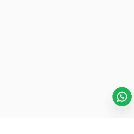
¿Cómo Crear, Editar y Seleccionar Cajas de Cobro
23
en SICAR X?