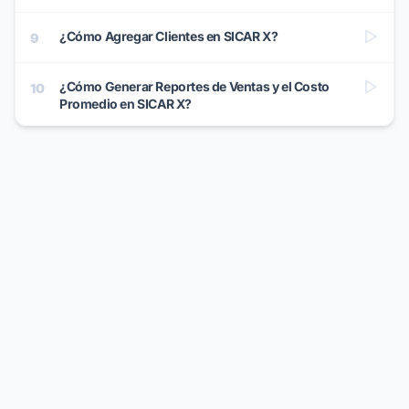
¿Cómo Agregar Clientes en SICAR X?
9
¿Cómo Generar Reportes de Ventas y el Costo
10
Promedio en SICAR X?
¿Cómo Utilizar el Panel de Estadísticas en SICAR
11
X?
¿Cómo Importar Productos en SICAR X?
12
¿Cómo Crear Usuarios y Asignar Permisos en
13
SICAR X?
¿Cómo Editar el Formato de Impresión en SICAR
14
X?
¿Cómo Crear el Catálogo en Línea en SICAR X?
15