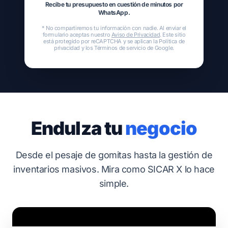
Recibe tu presupuesto en cuestión de minutos por
WhatsApp.
* No compartiremos tu información con nadie. Al enviar el
formulario aceptas nuestro
Aviso de Privacidad
. Este sitio
está protegido por reCAPTCHA y se aplican la
Política de
privacidad
y los
Términos de servicio
de Google.
Endulza tu
negocio
Desde el pesaje de gomitas hasta la gestión de
inventarios masivos. Mira como SICAR X lo hace
simple.