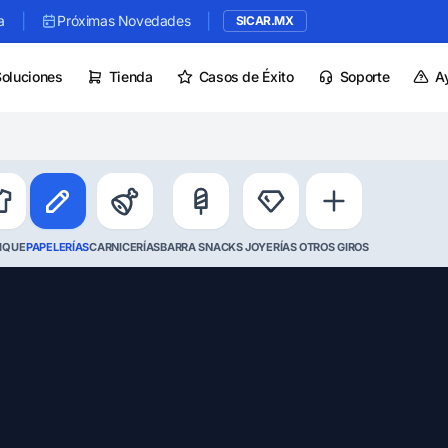
|
|
a
Próximas Novedades
SICAR.MX
Soluciones
Tienda
Casos de Éxito
Soporte
A
IQUE
PAPELERÍAS
CARNICERÍAS
BARRA SNACKS
JOYERÍAS
OTROS GIROS