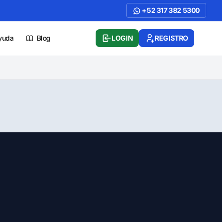
+52 317 382 5300
yuda
Blog
LOGIN
REGISTRO