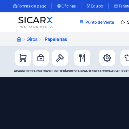
|
|
|
Formas de pago
Oficinas
Equipo
Tarjet
Punto de Venta
Giros
Papelerías
ABARROTES
FARMACIAS
FERRETERÍAS
RESTAURANTES
REFACCIONARIAS
BOUT