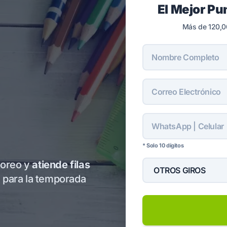
El Mejor Pu
Más de 120,0
* Solo 10 dígitos
yoreo y
atiende filas
a para la temporada