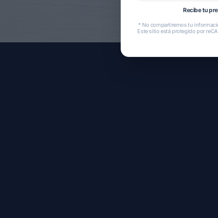
Recibe tu pr
* No compartiremos tu informació
Este sitio está protegido por reC