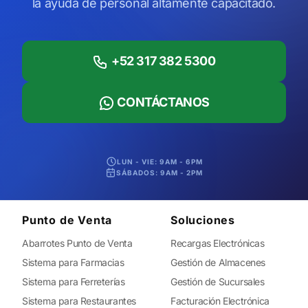
la ayuda de personal altamente capacitado.
lo
manejas.
+52 317 382 5300
CONTÁCTANOS
LUN - VIE: 9AM - 6PM
SÁBADOS: 9AM - 2PM
Punto de Venta
Soluciones
Abarrotes Punto de Venta
Recargas Electrónicas
Sistema para Farmacias
Gestión de Almacenes
Sistema para Ferreterías
Gestión de Sucursales
Sistema para Restaurantes
Facturación Electrónica