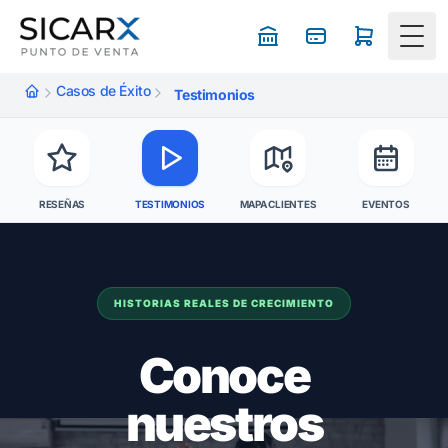
Togg
Casos de Éxito
Testimonios
RESEÑAS
TESTIMONIOS
MAPA CLIENTES
EVENTOS
HISTORIAS REALES DE CRECIMIENTO
Conoce
nuestros