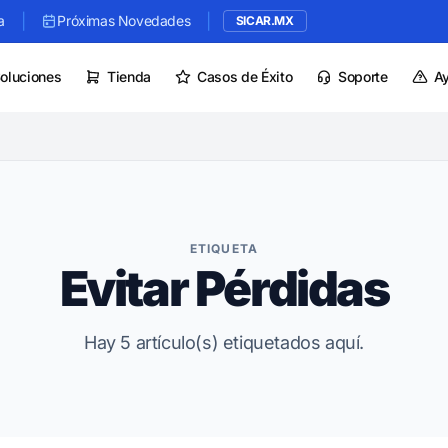
|
|
a
Próximas Novedades
SICAR.MX
oluciones
Tienda
Casos de Éxito
Soporte
A
ETIQUETA
Evitar Pérdidas
Hay 5 artículo(s) etiquetados aquí.