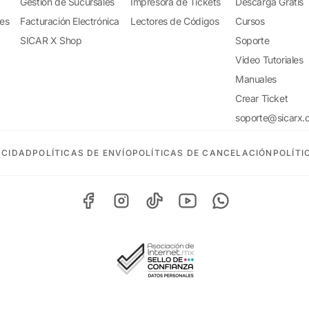
Gestión de Sucursales
Impresora de Tickets
Descarga Gratis
tes
Facturación Electrónica
Lectores de Códigos
Cursos
SICAR X Shop
Soporte
Video Tutoriales
Manuales
Crear Ticket
soporte@sicarx.
ACIDAD
POLÍTICAS DE ENVÍO
POLÍTICAS DE CANCELACIÓN
POLÍTI