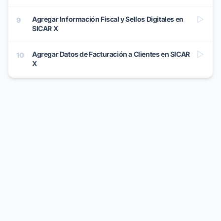
Agregar Información Fiscal y Sellos Digitales en
9
SICAR X
Agregar Datos de Facturación a Clientes en SICAR
10
X
Series CFDI y Opciones de Operatividad en SICAR
11
X
¿Cómo Adquirir Timbres en SICAR X?
12
REPRODUCIENDO
Compartir Cartera de Timbres en SICAR X
13
Factura en Línea en SICAR X (Autofactura)
14
Factura CFDI a Consumo | SICARX.COM
15