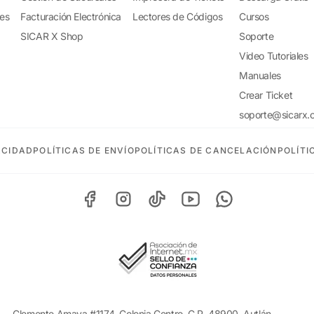
tes
Facturación Electrónica
Lectores de Códigos
Cursos
SICAR X Shop
Soporte
Video Tutoriales
Manuales
Crear Ticket
soporte@sicarx.
ACIDAD
POLÍTICAS DE ENVÍO
POLÍTICAS DE CANCELACIÓN
POLÍTI
Clemente Amaya #1174, Colonia Centro, C.P. 48900, Autlán