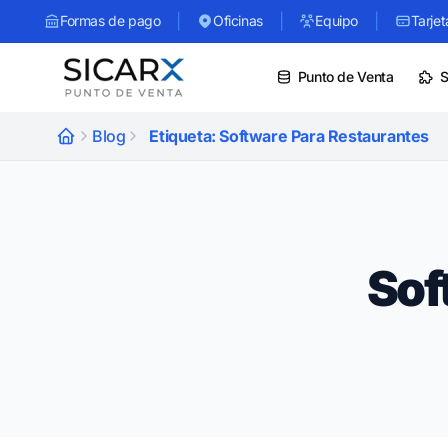
|
|
|
Formas de pago
Oficinas
Equipo
Tarjet
Punto de Venta
S
Blog
Etiqueta: Software Para Restaurantes
Sof