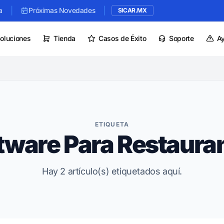
|
|
a
Próximas Novedades
SICAR.MX
oluciones
Tienda
Casos de Éxito
Soporte
A
ETIQUETA
tware Para Restaura
Hay 2 artículo(s) etiquetados aquí.