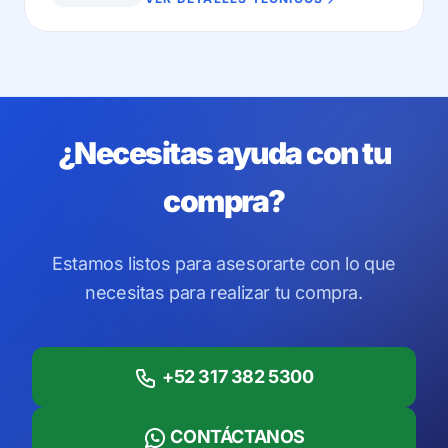
de 57 mm.
¿Necesitas ayuda con tu
compra?
Estamos listos para asesorarte con lo que
necesitas para realizar tu compra.
+52 317 382 5300
CONTÁCTANOS