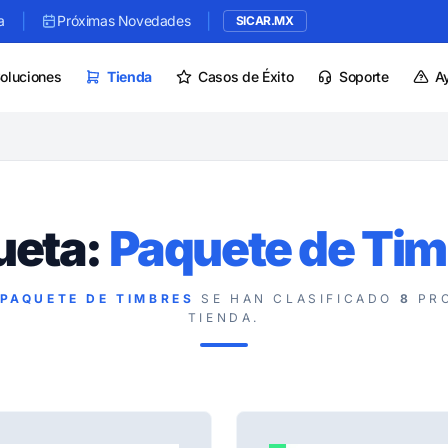
|
|
a
Próximas Novedades
SICAR.MX
oluciones
Tienda
Casos de Éxito
Soporte
A
ueta:
Paquete de Tim
PAQUETE DE TIMBRES
SE HAN CLASIFICADO
8
PRO
TIENDA.