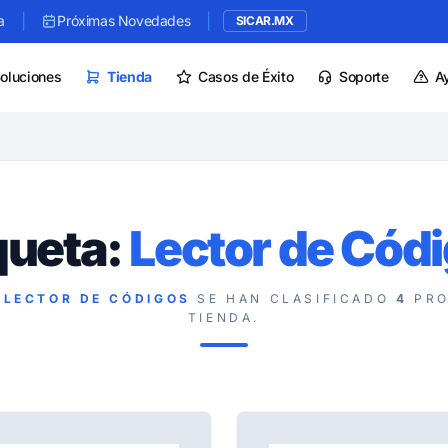
|
|
a
Próximas Novedades
SICAR.MX
oluciones
Tienda
Casos de Éxito
Soporte
A
queta:
Lector de Cód
LECTOR DE CÓDIGOS
SE HAN CLASIFICADO
4
PRO
TIENDA.