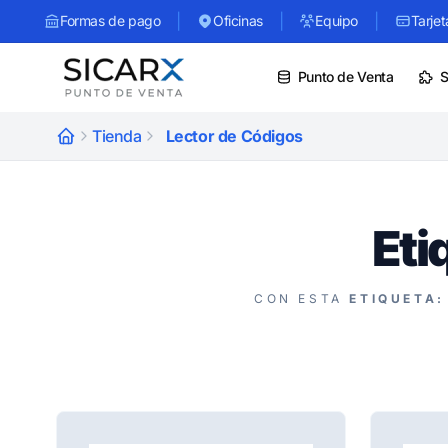
|
|
|
Formas de pago
Oficinas
Equipo
Tarjet
Punto de Venta
S
Tienda
Lector de Códigos
Eti
CON ESTA
ETIQUETA: