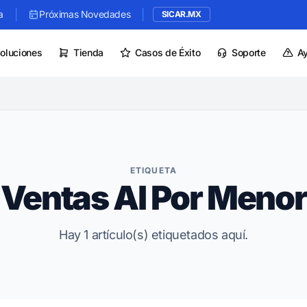
|
|
a
Próximas Novedades
SICAR.MX
oluciones
Tienda
Casos de Éxito
Soporte
A
ETIQUETA
Ventas Al Por Menor
Hay 1 artículo(s) etiquetados aquí.