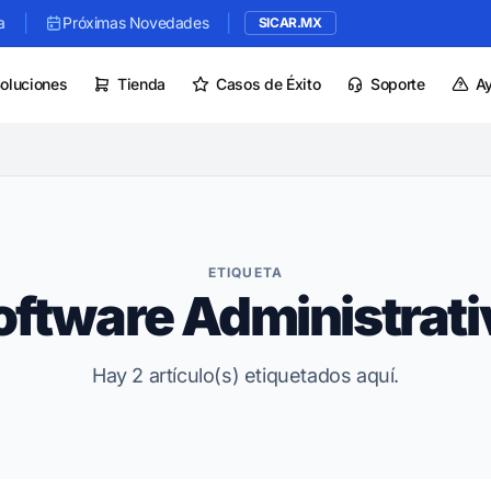
|
|
a
Próximas Novedades
SICAR.MX
oluciones
Tienda
Casos de Éxito
Soporte
A
ETIQUETA
oftware Administrati
Hay 2 artículo(s) etiquetados aquí.