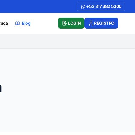
+52 317 382 5300
yuda
Blog
LOGIN
REGISTRO
a