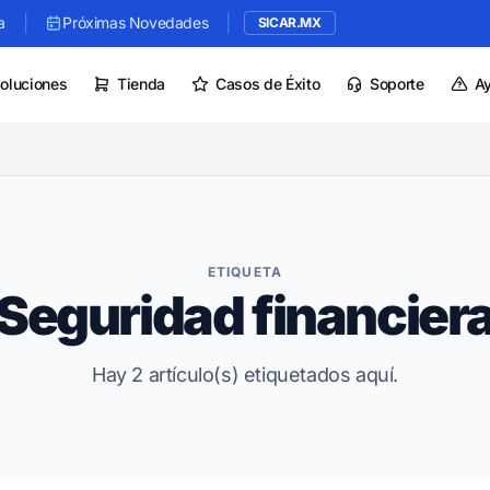
|
|
a
Próximas Novedades
SICAR.MX
oluciones
Tienda
Casos de Éxito
Soporte
A
ETIQUETA
Seguridad financier
Hay 2 artículo(s) etiquetados aquí.