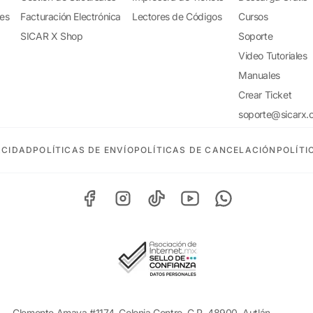
tes
Facturación Electrónica
Lectores de Códigos
Cursos
SICAR X Shop
Soporte
Video Tutoriales
Manuales
Crear Ticket
soporte@sicarx.
ACIDAD
POLÍTICAS DE ENVÍO
POLÍTICAS DE CANCELACIÓN
POLÍTI
Clemente Amaya #1174, Colonia Centro, C.P. 48900, Autlán