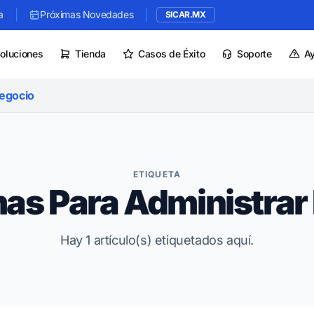
|
|
a
Próximas Novedades
SICAR.MX
oluciones
Tienda
Casos de Éxito
Soporte
A
Negocio
ETIQUETA
as Para Administrar
Hay 1 artículo(s) etiquetados aquí.