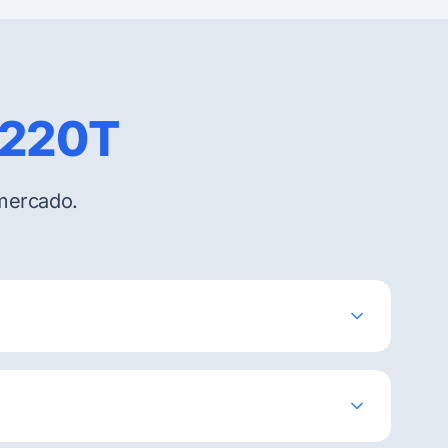
D220T
 mercado.