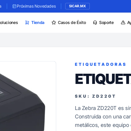
|
|
a
Próximas Novedades
SICAR.MX
oluciones
Tienda
Casos de Éxito
Soporte
A
ETIQUETADORAS
ETIQUE
SKU: ZD220T
La Zebra ZD220T es sin
Construida con una car
metálicos, este equipo