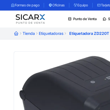
|
|
|
Formas de pago
Oficinas
Equipo
Tarjet
Punto de Venta
S
Tienda
Etiquetadoras
Etiquetadora ZD220T